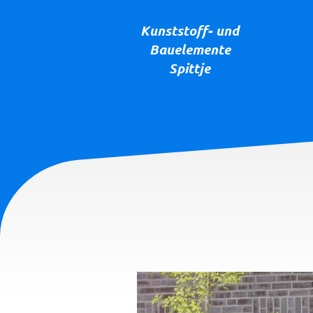
Kunststoff- und
Bauelemente
Spittje