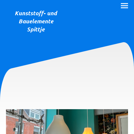
Kunststoff- und
Bauelemente
Spittje